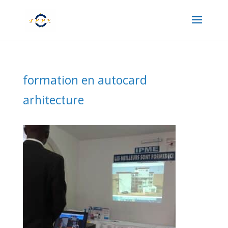
formation en autocard
arhitecture